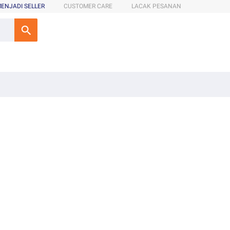
ENJADI SELLER
CUSTOMER CARE
LACAK PESANAN